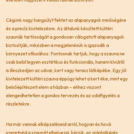
Cégünk nagy hangsúlyt fektet az alapanyagok minőségére
és a precíz kivitelezésre. Az általunk készített kültéri
szaunák tartósságát a gondosan válogatott alapanyagok
biztosítják, miközben a megjelenésük is igazodik a
környezet stílusához. Fontosnak tartjuk, hogy a szauna ne
csak belül legyen esztétikus és funkcionális, hanem kívülről
is illeszkedjen az udvar, kert vagy terasz látképébe. Egy jól
kivitelezett kültéri szauna éppúgy lehet a kert éke, mint egy
belsőépítészeti elem a házban – ehhez viszont
elengedhetetlen a gondos tervezés és az odafigyelés a
részletekre.
Ha már vannak elképzeléseid arról, hogyan és hová
szeretnéd a szaunát elhelyezni, kérjük, az ajánlatkérés