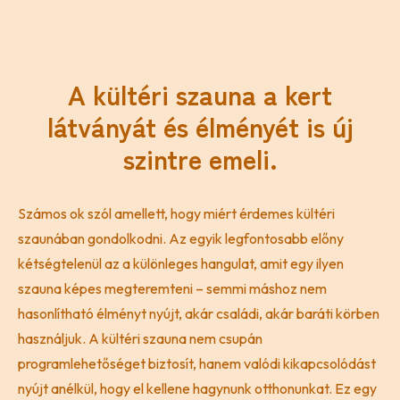
A kültéri szauna a kert
látványát és élményét is új
szintre emeli.
Számos ok szól amellett, hogy miért érdemes kültéri
szaunában gondolkodni. Az egyik legfontosabb előny
kétségtelenül az a különleges hangulat, amit egy ilyen
szauna képes megteremteni – semmi máshoz nem
hasonlítható élményt nyújt, akár családi, akár baráti körben
használjuk. A kültéri szauna nem csupán
programlehetőséget biztosít, hanem valódi kikapcsolódást
nyújt anélkül, hogy el kellene hagynunk otthonunkat. Ez egy