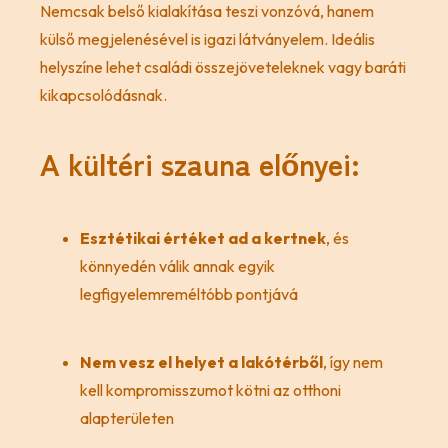
Nemcsak belső kialakítása teszi vonzóvá, hanem
külső megjelenésével is igazi látványelem. Ideális
helyszíne lehet családi összejöveteleknek vagy baráti
kikapcsolódásnak.
A kültéri szauna előnyei:
Esztétikai értéket ad a kertnek
, és
könnyedén válik annak egyik
legfigyelemreméltóbb pontjává
Nem vesz el helyet a lakótérből
, így nem
kell kompromisszumot kötni az otthoni
alapterületen