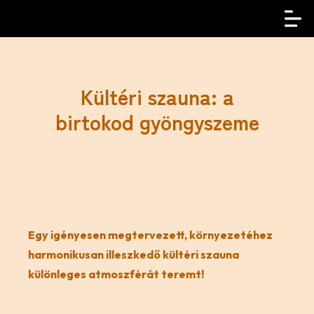
Kültéri szauna: a
birtokod gyöngyszeme
Egy igényesen megtervezett, környezetéhez
harmonikusan illeszkedő kültéri szauna
különleges atmoszférát teremt!