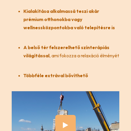
Kialakítása alkalmassá teszi akár
prémium otthonokba vagy
wellnessközpontokba való telepítésre is
A belső tér felszerelhető színterápiás
világítással
, ami fokozza a relaxáció élményét
Többféle extrával bővíthető