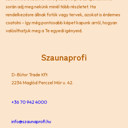
során adj meg nekünk minél több részletet. Ha
rendelkezésre állnak fotók vagy tervek, azokat is érdemes
csatolni – így még pontosabb képet kapunk arról, hogyan
valósíthatjuk meg a Te egyedi igényeid.
Szaunaprofi
D-Bútor Trade Kft.
2234 Maglód Perczel Mór u. 42.
+36 70 942 4000
info@szaunaprofi.hu