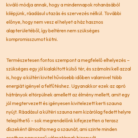
kiváló módja annak, hogy a mindennapok rohanásából
kilépjünk, ráadásul utazás és szervezés nélkül. További
előnye, hogy nem vesz el helyet a ház hasznos
alapterületéből, így beltéren nem szükséges
kompromisszumot kötni.
Természetesen fontos szempont a megfelelő elhelyezés –
szükséges egy jól kialakított külső tér, és számolni kell azzal
is, hogy a kültéri kivitel hűvösebb időben valamivel több
energiát igényel a felfűtéshez. Ugyanakkor ezek az apró
hátrányok eltörpülnek amellett az élmény mellett, amit egy
jól megtervezett és igényesen kivitelezett kerti szauna
nyújt. Ráadásul a kültéri szauna nem kizárólag fedett helyre
telepíthető – sok megrendelőnk kifejezetten a terasz
díszeként álmodta meg a szaunát, ami szinte minden
esetben nagyszerű választásnak bizonyult.